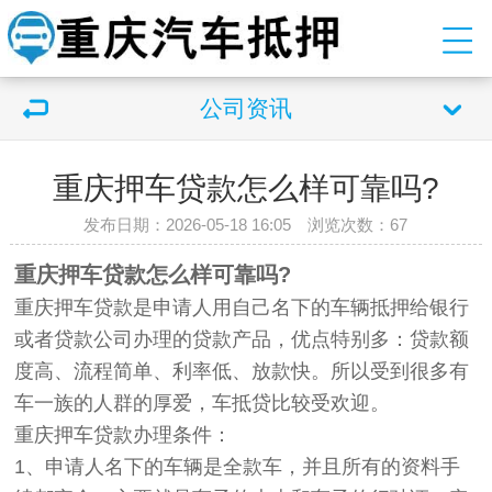
公司资讯
重庆押车贷款怎么样可靠吗?
发布日期：2026-05-18 16:05 浏览次数：
67
重庆押车贷款怎么样可靠吗?
重庆押车贷款是申请人用自己名下的车辆抵押给银行
或者贷款公司办理的贷款产品，优点特别多：贷款额
度高、流程简单、利率低、放款快。所以受到很多有
车一族的人群的厚爱，车抵贷比较受欢迎。
重庆押车贷款办理条件：
1、申请人名下的车辆是全款车，并且所有的资料手